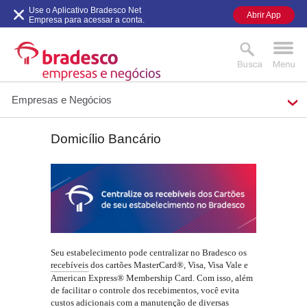
Use o Aplicativo Bradesco Net
Abrir App
Empresa para acessar a conta.
Empresas e Negócios
Domicílio Bancário
MAIS BUSCADOS
SUAS BUSCAS
RECENTES
Seu estabelecimento pode centralizar no Bradesco os
recebíveis
dos cartões MasterCard®, Visa, Visa Vale e
American Express® Membership Card. Com isso, além
de facilitar o controle dos recebimentos, você evita
custos adicionais com a manutenção de diversas