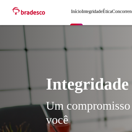
Início
Integridade
Ética
Concorren
Integridade 
Um compromisso 
você