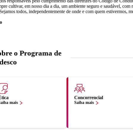
os responsáveis pelo cumprimento das diretrizes do Código de Conduta
pre cultivar, em nosso dia a dia, um ambiente seguro e saudável, com r
 Sejamos todos, independentemente de onde e com quem estivermos, mu
o
obre o Programa de
desco
Ética
Concorrencial
Saiba mais
Saiba mais