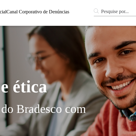
Pesquise por...
cial
Canal Corporativo de Denúncias
e ética
do Bradesco com