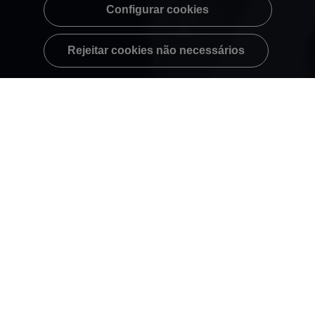
Configurar cookies
Rejeitar cookies não necessários
Abra sua conta MEI pelo App
Uma alternativa que facilita a vida financeira da sua
empresa e ainda garante suporte e benefícios exclusivos.
E o melhor, você não precisa nem ir à agência. Confira:
Cesta de
serviços
MEI grátis