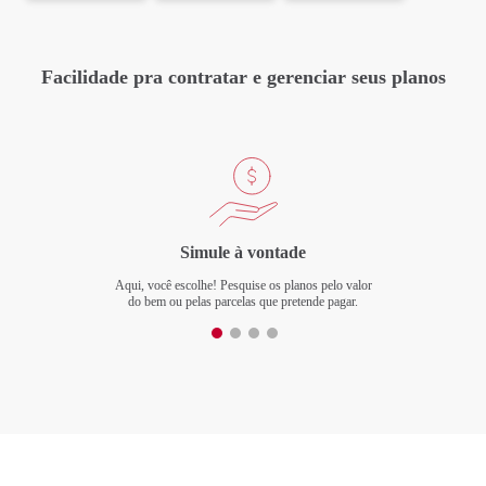
Ao preencher meus dados pessoais, tenho ciência que o tratamento
será realizado de acordo com o
Aviso de Privacidade
.
Facilidade pra contratar e gerenciar seus planos
Enviar
Ao clicar em enviar, vamos salvar os dados que você inseriu e, caso não finalize o
processo de adesão, esses dados serão excluídos automaticamente em 90 dias.
Simule à vontade
Aqui, você escolhe! Pesquise os planos pelo valor
do bem ou pelas parcelas que pretende pagar.
E-mail