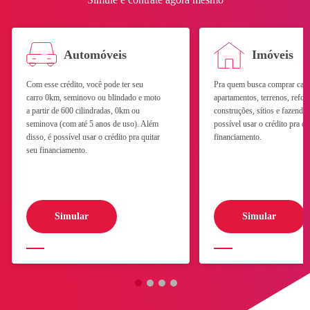
Automóveis
Imóveis
Com esse crédito, você pode ter seu
Pra quem busca comprar casa
carro 0km, seminovo ou blindado e moto
apartamentos, terrenos, refor
a partir de 600 cilindradas, 0km ou
construções, sítios e fazend
seminova (com até 5 anos de uso). Além
possível usar o crédito pra qu
disso, é possível usar o crédito pra quitar
financiamento.
Celular (com DDD)
seu financiamento.
Simular
Simular