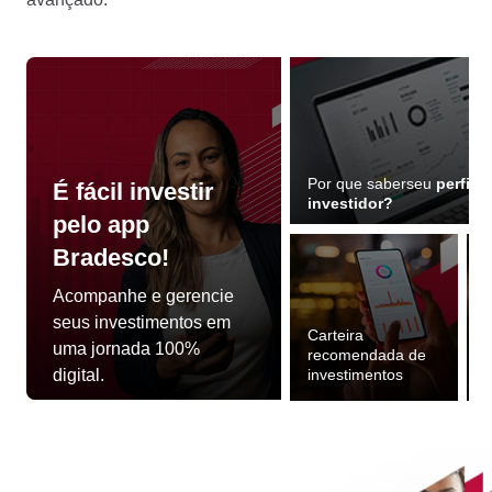
Por que saber
seu
perfil d
É fácil investir
investidor?
pelo app
Bradesco!
Acompanhe e gerencie
seus
investimentos em
Carteira
E
uma jornada 100%
recomendada de
digital.
investimentos
a