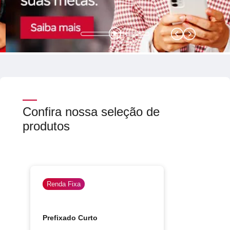
SEPARAMOS PARA VOCÊ
Antecipação
Renegoc
Imposto de
Bradesco
de
renda
Explica
Dívidas
Confira nossa seleção de
produtos
Renda Fixa
Prefixado Curto