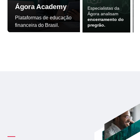
Ágora Academy
Especialistas da
Ágora analisam
Plataformas de educação
encerramento do
V
financeira do Brasil.
pregrão.