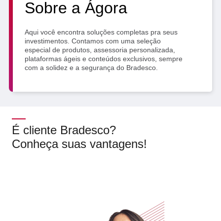
Sobre a Ágora
SEPARAMOS PARA VOCÊ
Antecipação
Renegoc
Aqui você encontra soluções completas pra seus
Imposto de
Bradesco
de
investimentos. Contamos com uma seleção
renda
Explica
Dívidas
especial de produtos, assessoria personalizada,
plataformas ágeis e conteúdos exclusivos, sempre
com a solidez e a segurança do Bradesco.
É cliente Bradesco?
Conheça suas vantagens!