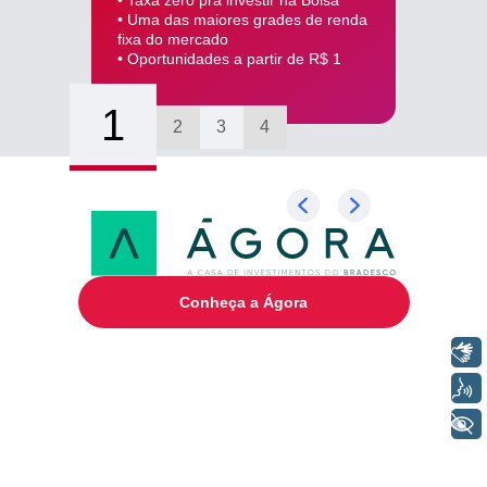
• Taxa zero pra investir na Bolsa*
• Uma das maiores grades de renda
fixa do mercado
• Oportunidades a partir de R$ 1
1
2
3
4
Conheça a Ágora
Libras
Voz
+ Acessibilidade