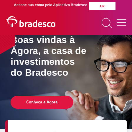
Acesse sua conta pelo Aplicativo Bradesco
Ok
Boas vindas à
Ágora,
a casa de
investimentos
MAIS BUSCADOS
SUAS BUSCAS
do Bradesco
RECENTES
Conheça a Ágora