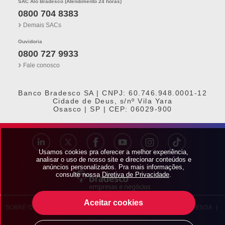
SAC Alô Bradesco (Atendimento 24 horas)
0800 704 8383
Demais SACs
Ouvidoria
0800 727 9933
Fale conosco
Banco Bradesco SA | CNPJ: 60.746.948.0001-12
Cidade de Deus, s/nº Vila Yara
Osasco | SP | CEP: 06029-900
Usamos cookies pra oferecer a melhor experiência,
analisar o uso de nosso site e direcionar conteúdos e
anúncios personalizados. Pra mais informações,
consulte nossa
Diretiva de Privacidade
.
Aceitar cookies
SOBRE O BRADESCO
|
BRADESCO EXPLICA
|
BRADESCO IMPRENSA
|