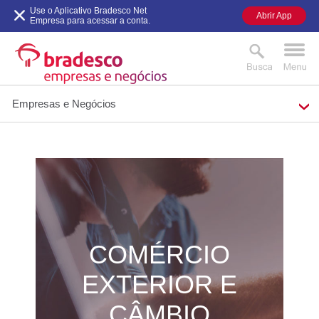
Use o Aplicativo Bradesco Net
Abrir App
Empresa para acessar a conta.
Empresas e Negócios
MAIS BUSCADOS
SUAS BUSCAS
RECENTES
COMÉRCIO
EXTERIOR E
CÂMBIO