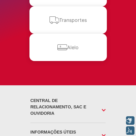
SEPARAMOS PARA VOCÊ
Antecipação
Renegoci
Transportes
Imposto de
Bradesco
de
renda
Explica
Dívidas
Alelo
CENTRAL DE
RELACIONAMENTO, SAC E
OUVIDORIA
Libras
Voz
INFORMAÇÕES ÚTEIS