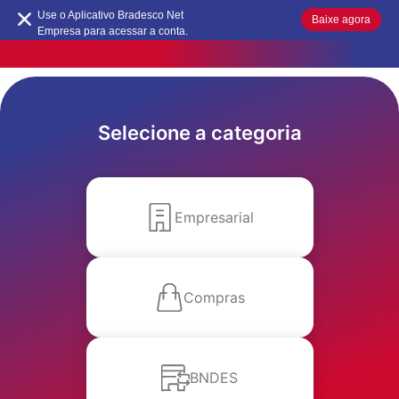
Use o Aplicativo Bradesco Net
Baixe agora
Empresa para acessar a conta.
Benefícios e ofertas
Conheça os cartões
Portal cartões PJ
Selecione a categoria
Serviços
Acessibilidade
MAIS BUSCADOS
SUAS BUSCAS RECENTES
Empresarial
Compras
BNDES