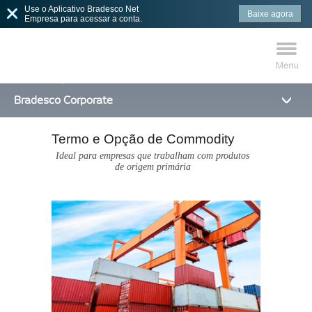
Use o Aplicativo Bradesco Net
Baixe agora
Empresa para acessar a conta.
Bradesco Corporate
Termo e Opção de Commodity
MAIS BUSCADOS
SUAS BUSCAS
Ideal para empresas que trabalham com produtos
de origem primária
RECENTES