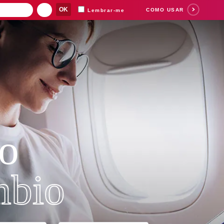
COMO USAR
Lembrar-me
o
bio
Separamos para você