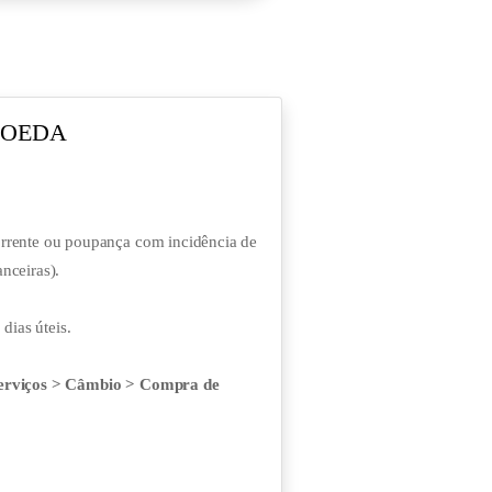
MOEDA
orrente ou poupança com incidência de
nceiras).
 dias úteis.
erviços > Câmbio > Compra de