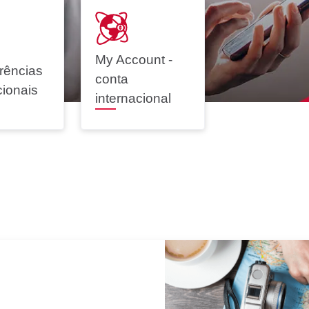
My Account -
rências
o
Renegociação de
conta
cionais
Dívidas
internacional