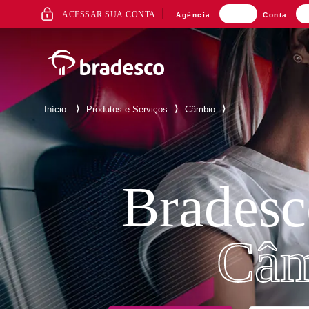
ACESSO
ACESSAR SUA CONTA
Agência:
Conta:
AO
INTERNET
BANKING
⟩
⟩
⟩
Início
Produtos e Serviços
Câmbio
Mais buscados
Bradesc
Câm